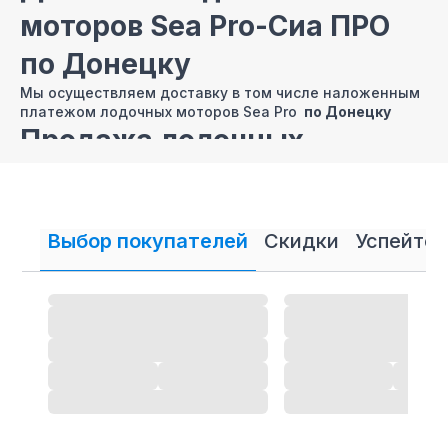
моторов Sea Pro-Сиа ПРО
по Донецку
Мы осуществляем доставку в том числе наложенным
платежом лодочных моторов Sea Pro
по Донецку
Продажа лодочных
моторов SEA PRO в Донецке
ДНР в кредит и рассрочку
Выбор покупателей
Скидки
Успейте 
В нашем интернет магазине осуществляется
продажа
лодочных моторов
SEA PRO в кредит и рассрочку.