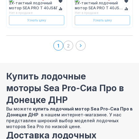
2х-тактный лодочный
2х-тактный лодочный
мотор SEA PRO Т 40JS&E
мотор SEA PRO T 40JS
водометный
водомет
Нет в продаже
Нет в продаже
Узнать цену
Узнать цену
1
2
Купить лодочные
моторы Sea Pro-Сиа Про в
Донецке ДНР
Вы можете
купить лодочный мотор Sea Pro-Сиа Про в
Донецке ДНР
в нашем интернет-магазине. У нас
представлен широкий выбор моделей лодочных
моторов Sea Pro по низкой цене.
Доставка лодочных