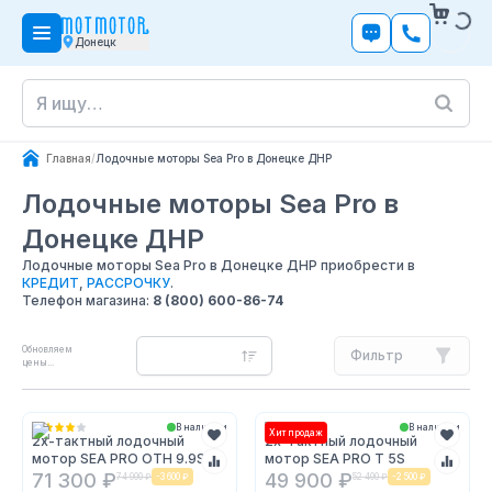
Донецк
Главная
/
Лодочные моторы Sea Pro в Донецке ДНР
Лодочные моторы Sea Pro
в
Донецке ДНР
Лодочные моторы Sea Pro в Донецке ДНР приобрести в
КРЕДИТ
,
РАССРОЧКУ
.
Телефон магазина:
8 (800) 600-86-74
Обновляем
Фильтр
цены...
В наличии
В наличии
Хит продаж
2х-тактный лодочный
2х-тактный лодочный
мотор SEA PRO OTH 9.9S
мотор SEA PRO T 5S
71 300 ₽
49 900 ₽
74 900 ₽
-
3 600 ₽
52 400 ₽
-
2 500 ₽