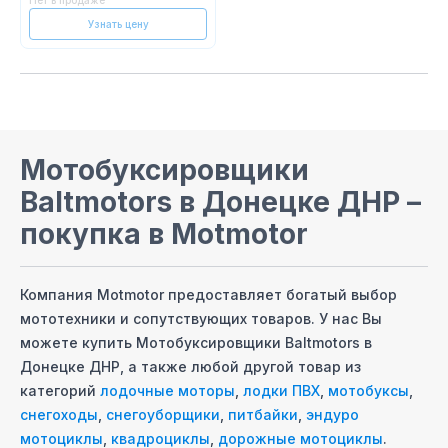
Twin track Z620
Нет в продаже
Узнать цену
Мотобуксировщики
Baltmotors
в Донецке ДНР
–
покупка в Motmotor
Компания Motmotor предоставляет богатый выбор
мототехники и сопутствующих товаров. У нас Вы
можете купить
Мотобуксировщики Baltmotors
в
Донецке ДНР
, а также любой другой товар из
категорий
лодочные моторы
,
лодки ПВХ
,
мотобуксы
,
снегоходы
,
снегоуборщики
,
питбайки
,
эндуро
мотоциклы
,
квадроциклы
,
дорожные мотоциклы
.