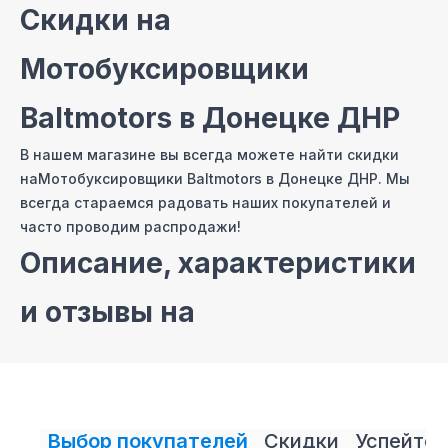
Скидки на
Мотобуксировщики
Baltmotors
в Донецке ДНР
В нашем магазине вы всегда можете найти скидки
на
Мотобуксировщики Baltmotors
в Донецке ДНР
. Мы
всегда стараемся радовать наших покупателей и
часто проводим распродажи!
Описание, характеристики
и отзывы на
Мотобуксировщики
Baltmotors
Выбор покупателей
Скидки
Успейте 
На сайте нашего интернет магазина мы постарались