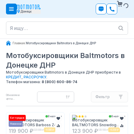
Донецк
Главная
/
Мотобуксировщики Baltmotors в Донецке ДНР
Мотобуксировщики Baltmotors
в
Донецке ДНР
Мотобуксировщики Baltmotors в Донецке ДНР приобрести в
КРЕДИТ
,
РАССРОЧКУ
.
Телефон магазина:
8 (800) 600-86-74
Обновляем
Фильтр
цены...
В наличии
В наличии
Хит продаж
Мотобуксировщик
Мотобуксировщик
Новинки
BALTMOTORS Barboss Z460
BALTMOTORS Snowdog
Standard 2021
B420 Utility 2021 (реверс)
119 900 ₽
123 900 ₽
125 900 ₽
-
6 000 ₽
130 100 ₽
-
6 200 ₽