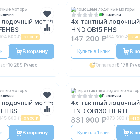
очные моторы
Маломощные лодочные моторы
наличии
В наличии
 лодочный мотор
4х-тактный лодочный
FEHBS
HND OB15 FHS
194 500 ₽
147 200 ₽
154 600 ₽
-
9 300 ₽
-
7 40
В корзину
В к
ик
Купить в 1 клик
та
от
10 289 ₽
/мес
Оплата
от
8 178 ₽
/м
очные моторы
Четырехтактные лодочные мото
наличии
В наличии
 лодочный мотор
4х-тактный лодочный
FEHBS
HND OB130 FIERTL
145 600 ₽
831 900 ₽
873 500 ₽
-
6 900 ₽
-
41 6
В корзину
В к
ик
Купить в 1 клик