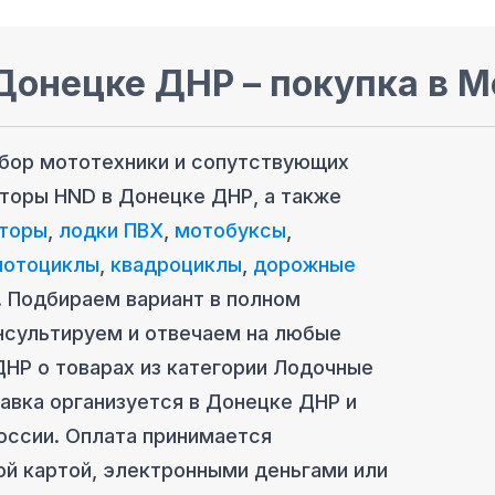
Донецке ДНР
– покупка в M
ыбор мототехники и сопутствующих
торы HND
в Донецке ДНР
, а также
торы
,
лодки ПВХ
,
мотобуксы
,
мотоциклы
,
квадроциклы
,
дорожные
. Подбираем вариант в полном
нсультируем и отвечаем на любые
ДНР
о товарах из категории
Лодочные
авка организуется
в Донецке ДНР
и
оссии. Оплата принимается
ой картой, электронными деньгами или