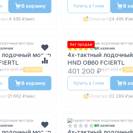
В корзину
В к
ик
Купить в 1 клик
та
от
4 495 ₽
/мес
Оплата
от
24 495 ₽
/м
лодочные моторы
Четырехтактные лодочные мото
Хит продаж
наличии
В наличии
 лодочный мотор
4х-тактный лодочный
FIERTL
HND OB60 FCIERTL
₽
409 400 ₽
401 200 ₽
421 300 ₽
-
19 500 ₽
-
20 1
В корзину
В к
ик
Купить в 1 клик
та
от
21 662 ₽
/мес
Оплата
от
22 289 ₽
/м
лодочные моторы
Четырехтактные лодочные мото
наличии
В наличии
 лодочный мотор
4х-тактный лодочный