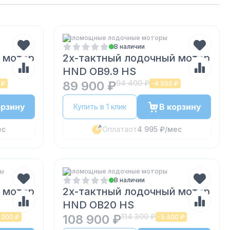
Маломощные лодочные моторы
В наличии
 мотор
2х-тактный лодочный мотор
HND OB9.9 HS
89 900 ₽
94 400 ₽
 ₽
-
4 500 ₽
орзину
В корзину
Купить в 1 клик
ес
Оплата
от
4 995 ₽
/мес
ры
Маломощные лодочные моторы
В наличии
 мотор
2х-тактный лодочный мотор
HND OB20 HS
108 900 ₽
114 300 ₽
 000 ₽
-
5 400 ₽