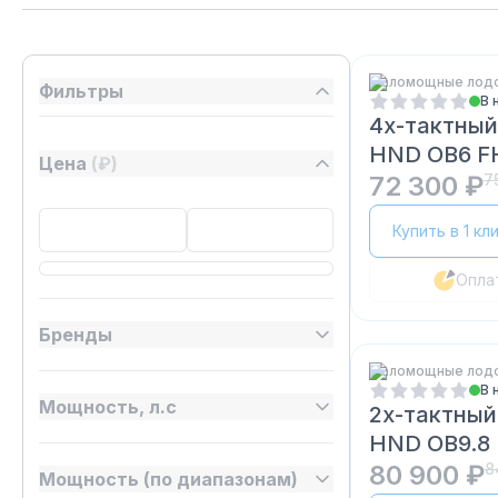
Маломощные лод
Фильтры
В 
4х-тактный
HND OB6 F
Цена
(₽)
72 300 ₽
7
Купить в 1 кл
Опла
Бренды
Маломощные лод
В 
Мощность, л.с
2х-тактный
HND OB9.8
80 900 ₽
8
Мощность (по диапазонам)