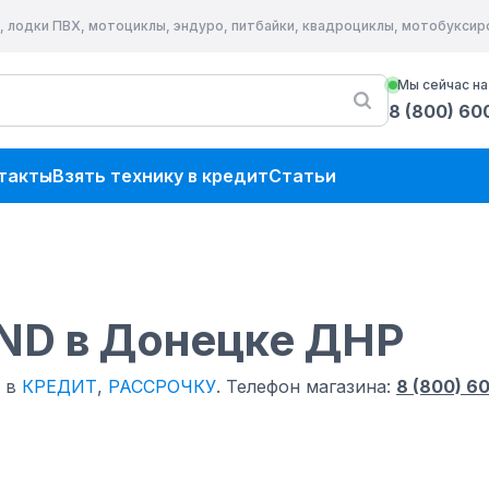
, лодки ПВХ, мотоциклы, эндуро, питбайки, квадроциклы, мотобукси
Мы сейчас на
8 (800) 60
такты
Взять технику в кредит
Статьи
HND
в Донецке ДНР
и в
КРЕДИТ
,
РАССРОЧКУ
.
Телефон магазина:
8 (800) 6