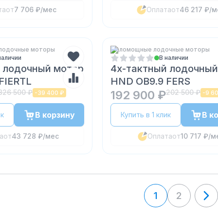
та
от
7 706 ₽
/мес
Оплата
от
46 217 ₽
/м
лодочные моторы
Маломощные лодочные моторы
наличии
В наличии
 лодочный мотор
4х-тактный лодочный
FIERTL
HND OB9.9 FERS
826 500 ₽
192 900 ₽
202 500 ₽
-
39 400 ₽
-
9 6
В корзину
В к
ик
Купить в 1 клик
а
от
43 728 ₽
/мес
Оплата
от
10 717 ₽
/м
1
2