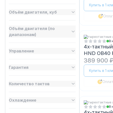
Купить в 1 кл
Объём двигателя, куб
Опла
Объём двигателя (по
диапазонам)
Четырехтактные 
В 
4х-тактный
Управление
HND OB40 
389 900 
Гарантия
Купить в 1 кл
Опла
Количество тактов
Охлаждение
Четырехтактные 
В 
4х-тактный