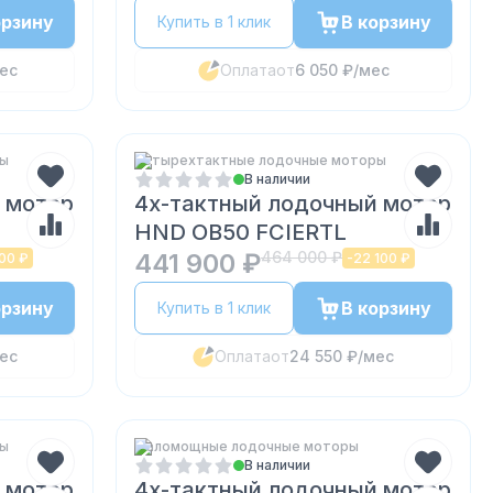
орзину
В корзину
Купить в 1 клик
ес
Оплата
от
6 050 ₽
/мес
ры
Четырехтактные лодочные моторы
В наличии
 мотор
4х-тактный лодочный мотор
HND OB50 FCIERTL
441 900 ₽
464 000 ₽
00 ₽
-
22 100 ₽
орзину
В корзину
Купить в 1 клик
ес
Оплата
от
24 550 ₽
/мес
ры
Маломощные лодочные моторы
В наличии
 мотор
4х-тактный лодочный мотор