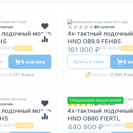
очные моторы
Маломощные лодочные моторы
наличии
В наличии
 лодочный мотор
4х-тактный лодочный
HS
HND OB9.9 FEHBS
5 900 ₽
161 900 ₽
170 000 ₽
-
3 600 ₽
-
8 100
В корзину
В к
ик
Купить в 1 клик
та
от
4 017 ₽
/мес
Оплата
от
8 995 ₽
/м
очные моторы
Четырехтактные лодочные мото
Специальные предложения
наличии
В наличии
 лодочный мотор
4х-тактный лодочный
 HS
HND OB60 FIERTL
4 900 ₽
440 900 ₽
462 900 ₽
-
4 000 ₽
-
22