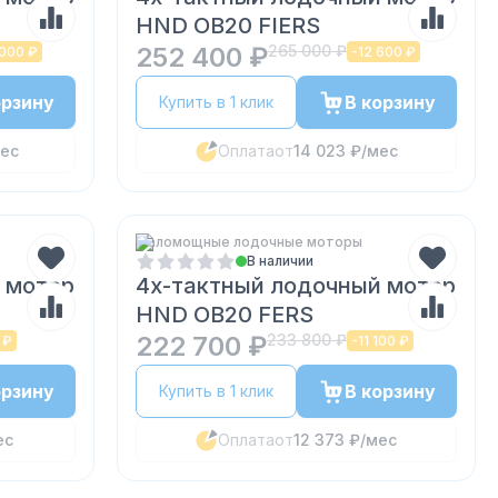
HND OB20 FIERS
252 400 ₽
265 000 ₽
000 ₽
-
12 600 ₽
орзину
В корзину
Купить в 1 клик
ес
Оплата
от
14 023 ₽
/мес
Маломощные лодочные моторы
В наличии
 мотор
4х-тактный лодочный мотор
HND OB20 FERS
222 700 ₽
233 800 ₽
 ₽
-
11 100 ₽
орзину
В корзину
Купить в 1 клик
ес
Оплата
от
12 373 ₽
/мес