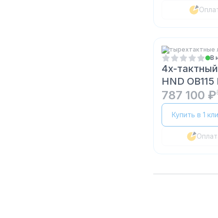
Опла
Четырехтактные 
В 
4х-тактный
HND OB115 
787 100 ₽
Купить в 1 кл
Оплат