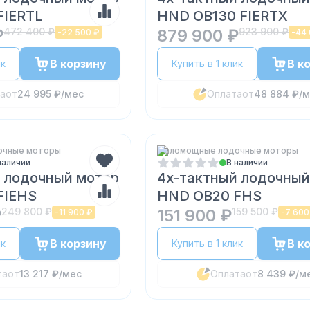
FIERTL
HND OB130 FIERTX
₽
472 400 ₽
879 900 ₽
923 900 ₽
-
22 500 ₽
-
44 
В корзину
В к
ик
Купить в 1 клик
а
от
24 995 ₽
/мес
Оплата
от
48 884 ₽
/м
очные моторы
Маломощные лодочные моторы
наличии
В наличии
 лодочный мотор
4х-тактный лодочный
FIEHS
HND OB20 FHS
₽
249 800 ₽
151 900 ₽
159 500 ₽
-
11 900 ₽
-
7 600
В корзину
В к
ик
Купить в 1 клик
та
от
13 217 ₽
/мес
Оплата
от
8 439 ₽
/м