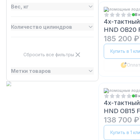
Вес, кг
Маломощные лод
В 
4х-тактный
Количество цилиндров
HND OB20 
185 200 ₽
Купить в 1 кл
Сбросить все фильтры
Опла
Метки товаров
Маломощные лод
В 
4х-тактный
HND OB15 
138 700 ₽
Купить в 1 кл