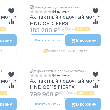
Маломощные лодочные моторы
В наличии
 мотор
4х-тактный лодочный мотор
HND OB15 FERS
185 200 ₽
194 500 ₽
0 ₽
-
9 300 ₽
орзину
В корзину
Купить в 1 клик
ес
Оплата
от
10 289 ₽
/мес
ры
Четырехтактные лодочные моторы
В наличии
 мотор
4х-тактный лодочный мотор
HND OB115 FIERTX
799 900 ₽
839 900 ₽
00 ₽
-
40 000 ₽
орзину
В корзину
Купить в 1 клик