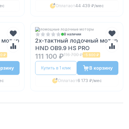
ес
Оплата
от
44 439 ₽
/мес
Маломощные лодочные моторы
В наличии
 мотор
2х-тактный лодочный мотор
HND OB9.9 HS PRO
111 100 ₽
116 700 ₽
00 ₽
-
5 600 ₽
орзину
В корзину
Купить в 1 клик
ес
Оплата
от
6 173 ₽
/мес