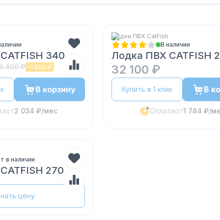
Лодки ПВХ CatFish
наличии
В наличии
 CATFISH 340
Лодка ПВХ CATFISH 
8 400 ₽
32 100 ₽
-
1 800 ₽
В корзину
В к
ик
Купить в 1 клик
та
от
2 034 ₽
/мес
Оплата
от
1 784 ₽
/м
т в наличии
 CATFISH 270
знать цену