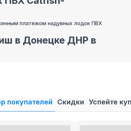
 ПВХ Catfish-
женным платежом надувных лодок ПВХ
иш в Донецке ДНР в
родажа лодок ПВХ
Катфиш в кредит и
р покупателей
Скидки
Успейте ку