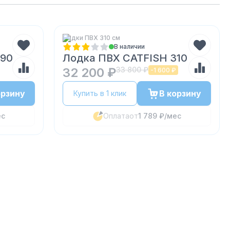
Лодки ПВХ 310 см
В наличии
290
Лодка ПВХ CATFISH 310
32 200 ₽
33 800 ₽
-
1 600 ₽
орзину
В корзину
Купить в 1 клик
ес
Оплата
от
1 789 ₽
/мес