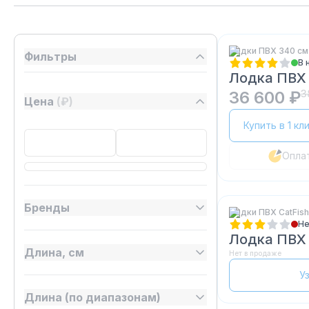
Лодки ПВХ 340 см
Фильтры
В 
Лодка ПВХ
36 600 ₽
3
Цена
(₽)
Купить в 1 кл
Опла
Бренды
Лодки ПВХ CatFish
Не
Лодка ПВХ
Длина, см
Нет в продаже
У
Длина (по диапазонам)