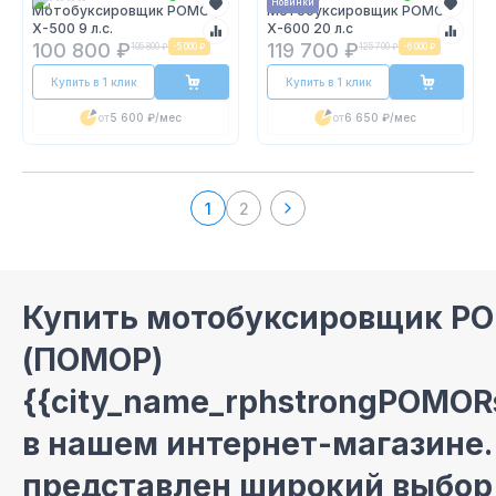
Новинки
Мотобуксировщик POMOR
Мотобуксировщик POMOR
X-500 9 л.с.
X-600 20 л.с
100 800 ₽
119 700 ₽
105 800 ₽
-
5 000 ₽
125 700 ₽
-
6 000 ₽
Купить в 1 клик
Купить в 1 клик
от
5 600 ₽
/мес
от
6 650 ₽
/мес
1
2
Купить мотобуксировщик P
(ПОМОР)
{{city_name_rphstrongPOMOR
в нашем интернет-магазине.
представлен широкий выбор