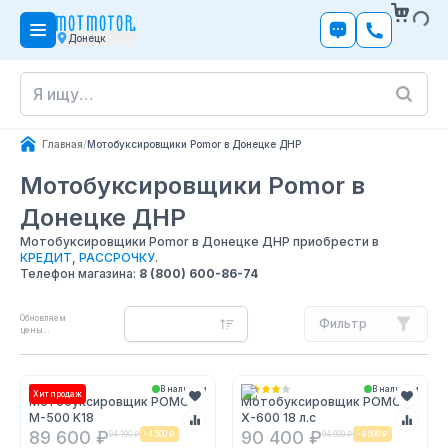
Донецк
Главная
/
Мотобуксировщики Pomor в Донецке ДНР
Мотобуксировщики Pomor
в
Донецке ДНР
Мотобуксировщики Pomor в Донецке ДНР приобрести в
КРЕДИТ
,
РАССРОЧКУ
.
Телефон магазина:
8 (800) 600-86-74
Обновляем
Фильтр
цены...
В наличии
В наличии
Хит продаж
Мотобуксировщик POMOR
Мотобуксировщик POMOR
M-500 K18
X-600 18 л.с
89 600 ₽
90 400 ₽
94 100 ₽
-
4 500 ₽
94 900 ₽
-
4 500 ₽