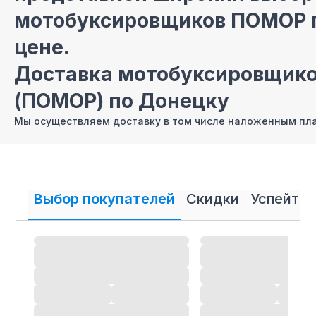
мотобуксировщиков ПОМОР п
цене.
Доставка мотобуксировщик
(ПОМОР) по Донецку
Мы осуществляем доставку в том числе наложенным п
мотобуксировщико) POMOR-ПОМОР по Донецку .
Продажа мотобуксировщико
Донецке ДНР в кредит и рас
Выбор покупателей
Скидки
Успейте 
В нашем интернет магазине осуществляется
продажа м
ПОМОР
в кредит и рассрочку.