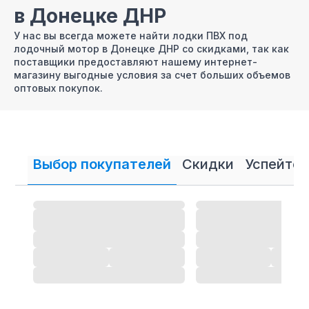
в Донецке ДНР
У нас вы всегда можете найти лодки ПВХ под
лодочный мотор в Донецке ДНР со скидками, так как
поставщики предоставляют нашему интернет-
магазину выгодные условия за счет больших объемов
оптовых покупок.
Ремонт ПВХ лодок в
Донецке ДНР и лодочных
моторов
Выбор покупателей
Скидки
Успейте 
Квалифицированный ремонт и обслуживание лодок
ПВХ в нашей компании — гарантированно высокий
уровень сервиса и качества работ. Запчасти и
аксессуары для лодок ПВХ Вы можете приобрести в
нашем авторизованном сервисном центре. Лодки ПВХ
приобретенные у нас обслуживается с 20% скидкой.
Кредит, рассрочка на
надувные лодки ПВХ в