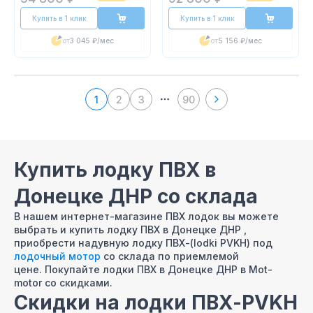
Купить в 1 клик
Купить в 1 клик
от
3 045 ₽
/мес
от
5 156 ₽
/мес
1
2
3
90
More pages
Купить лодку ПВХ в
Донецке ДНР со склада
В нашем интернет-магазине ПВХ лодок вы можете
выбрать и купить лодку ПВХ в Донецке ДНР ,
приобрести надувную лодку ПВХ-(lodki PVKH) под
лодочный мотор
со склада по приемлемой
цене. Покупайте лодки ПВХ в Донецке ДНР в Mot-
motor со скидками.
Скидки на лодки ПВХ-PVKH