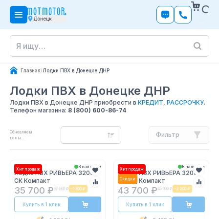
Донецк
Главная
/
Лодки ПВХ в Донецке ДНР
Лодки ПВХ
в Донецке ДНР
Лодки ПВХ в Донецке ДНР приобрести в
КРЕДИТ
,
РАССРОЧКУ
.
Телефон магазина:
8 (800) 600-86-74
Обновляем
Фильтр
цены...
В наличии
В наличии
Хит продаж
Хит продаж
Лодка ПВХ РИВЬЕРА 3200
Лодка ПВХ РИВЬЕРА 3200
Скидки
СК Компакт
НДНД Компакт
35 700 ₽
43 700 ₽
37 500 ₽
-
1 800 ₽
45 900 ₽
-
2 200 ₽
Купить в 1 клик
Купить в 1 клик