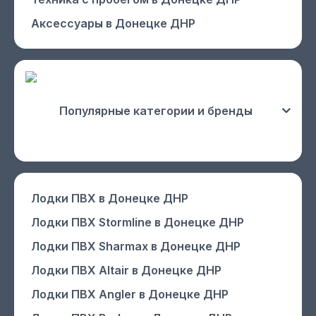
же ещё больше усилит вибрацию. Однако далеко не
все пользователи таких лодок являются рыболовами.
Аксессуары
в Донецке ДНР
Популярные категории и бренды
Лодки ПВХ
в Донецке ДНР
Лодки ПВХ Stormline
в Донецке ДНР
Лодки ПВХ Sharmax
в Донецке ДНР
Лодки ПВХ Altair
в Донецке ДНР
Лодки ПВХ Angler
в Донецке ДНР