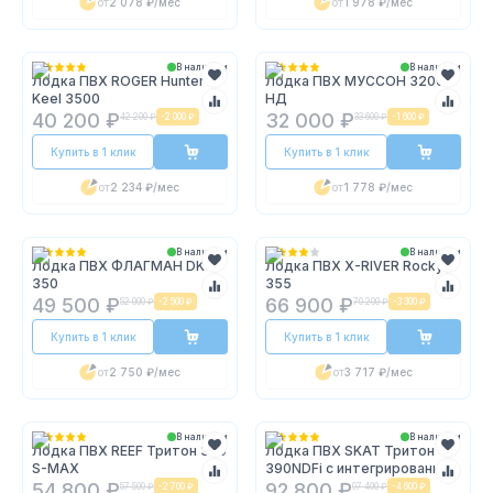
от
2 078 ₽
/мес
от
1 978 ₽
/мес
В наличии
В наличии
Лодка ПВХ ROGER Hunter
Лодка ПВХ МУССОН 3200
Keel 3500
НД
40 200 ₽
32 000 ₽
42 200 ₽
-
2 000 ₽
33 600 ₽
-
1 600 ₽
Купить в 1 клик
Купить в 1 клик
от
2 234 ₽
/мес
от
1 778 ₽
/мес
В наличии
В наличии
Лодка ПВХ ФЛАГМАН DK
Лодка ПВХ X-RIVER Rocky
350
355
49 500 ₽
66 900 ₽
52 000 ₽
-
2 500 ₽
70 200 ₽
-
3 300 ₽
Купить в 1 клик
Купить в 1 клик
от
2 750 ₽
/мес
от
3 717 ₽
/мес
В наличии
В наличии
Лодка ПВХ REEF Тритон 370
Лодка ПВХ SKAT Тритон
S-MAX
390NDFi с интегрированным
фальшбортом
54 800 ₽
92 800 ₽
57 500 ₽
-
2 700 ₽
97 400 ₽
-
4 600 ₽