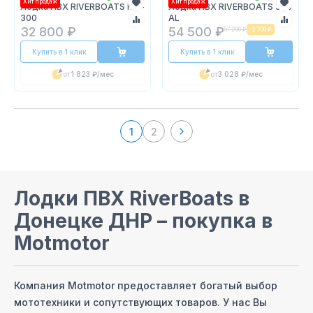
Хит продаж
Хит продаж
Лодка ПВХ RIVERBOATS RB -
Лодка ПВХ RIVERBOATS 370
300
AL
32 800 ₽
54 500 ₽
57 200 ₽
-
2 700 ₽
Купить в 1 клик
Купить в 1 клик
от
1 823 ₽
/мес
от
3 028 ₽
/мес
1
2
Лодки ПВХ RiverBoats
в
Донецке ДНР
– покупка в
Motmotor
Компания Motmotor предоставляет богатый выбор
мототехники и сопутствующих товаров. У нас Вы