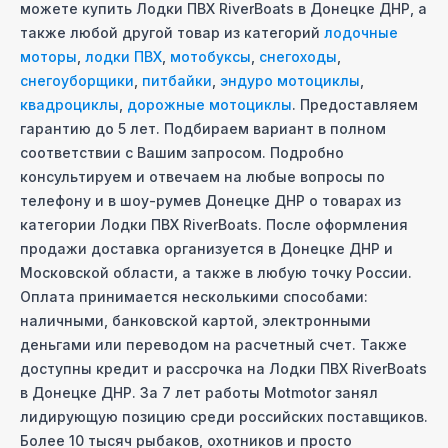
можете купить
Лодки ПВХ RiverBoats
в Донецке ДНР
, а
также любой другой товар из категорий
лодочные
моторы
,
лодки ПВХ
,
мотобуксы
,
снегоходы
,
снегоуборщики
,
питбайки
,
эндуро мотоциклы
,
квадроциклы
,
дорожные мотоциклы
. Предоставляем
гарантию до 5 лет. Подбираем вариант в полном
соответствии с Вашим запросом. Подробно
консультируем и отвечаем на любые вопросы по
телефону и в шоу-руме
в Донецке ДНР
о товарах из
категории
Лодки ПВХ RiverBoats
. После оформления
продажи доставка организуется
в Донецке ДНР
и
Московcкой области, а также в любую точку России.
Оплата принимается несколькими способами:
наличными, банковской картой, электронными
деньгами или переводом на расчетный счет. Также
доступны кредит и рассрочка на
Лодки ПВХ RiverBoats
в Донецке ДНР
. За 7 лет работы Motmotor занял
лидирующую позицию среди российских поставщиков.
Более 10 тысяч рыбаков, охотников и просто