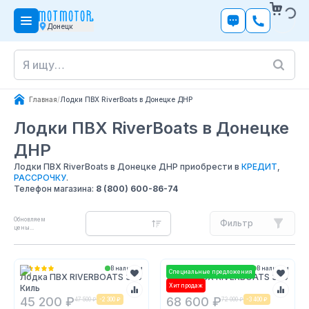
Донецк
Главная
/
Лодки ПВХ RiverBoats в Донецке ДНР
Лодки ПВХ RiverBoats
в Донецке
ДНР
Лодки ПВХ RiverBoats в Донецке ДНР приобрести в
КРЕДИТ
,
РАССРОЧКУ
.
Телефон магазина:
8 (800) 600-86-74
Обновляем
Фильтр
цены...
В наличии
В наличии
Специальные предложения
Лодка ПВХ RIVERBOATS 370
Лодка ПВХ RIVERBOATS 390
Хит продаж
Киль
НДНД
45 200 ₽
68 600 ₽
47 500 ₽
-
2 300 ₽
72 000 ₽
-
3 400 ₽